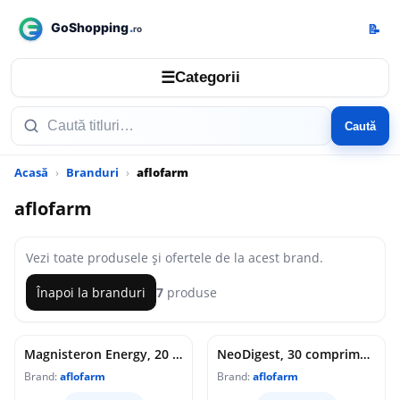
📝
☰
Categorii
Caută
Acasă
Branduri
aflofarm
aflofarm
Vezi toate produsele și ofertele de la acest brand.
Înapoi la branduri
7
produse
Magnisteron Energy, 20 comprimate efervescente, Aflofarm
NeoDigest, 30 comprimate, Aflofarm
Brand:
aflofarm
Brand:
aflofarm