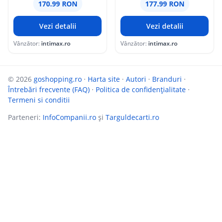
170.99 RON
177.99 RON
Vezi detalii
Vezi detalii
Vânzător:
intimax.ro
Vânzător:
intimax.ro
© 2026
goshopping.ro
·
Harta site
·
Autori
·
Branduri
·
Întrebări frecvente (FAQ)
·
Politica de confidențialitate
·
Termeni si conditii
Parteneri:
InfoCompanii.ro
și
Targuldecarti.ro