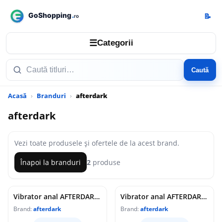
📝
☰
Categorii
Caută
Acasă
Branduri
afterdark
afterdark
Vezi toate produsele și ofertele de la acest brand.
Înapoi la branduri
2
produse
Vibrator anal AFTERDARK Dimpor Vibrating Plug, 10 funcții de vibrație, lungime 7.6 cm, diametru 2.8 cm (mărime S), argintiu
Vibrator anal AFTERDARK Dimpor Vibrating Plug, 10 funcții de vibrație, lungime 10.2 cm, diametru 4.1 cm (mărime L), argintiu
Brand:
afterdark
Brand:
afterdark