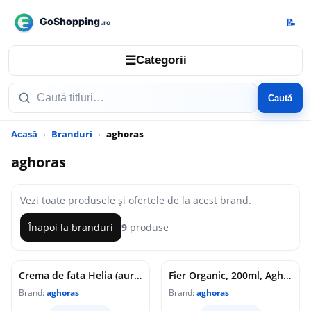
📝
☰
Categorii
Caută
Acasă
Branduri
aghoras
aghoras
Vezi toate produsele și ofertele de la acest brand.
Înapoi la branduri
9
produse
Crema de fata Helia (aur, argint, platina coloidala), 75ml, Aghoras
Fier Organic, 200ml, Aghoras
Brand:
aghoras
Brand:
aghoras