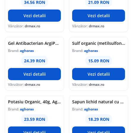
34.56 RON
21.09 RON
Vezi detalii
Vezi detalii
Vânzător:
drmax.ro
Vânzător:
drmax.ro
Gel Antibacterian ArgiPur, 75ml, Aghoras
Sulf organic (metilsulfonilmetan) MSM, 80g, Aghoras
Brand:
aghoras
Brand:
aghoras
24.39 RON
15.09 RON
Vezi detalii
Vezi detalii
Vânzător:
drmax.ro
Vânzător:
drmax.ro
Potasiu Organic, 40g, Aghoras
Sapun lichid natural cu aur coloidal Virgo, 200ml, Aghoras
Brand:
aghoras
Brand:
aghoras
23.59 RON
18.29 RON
Vezi detalii
Vezi detalii