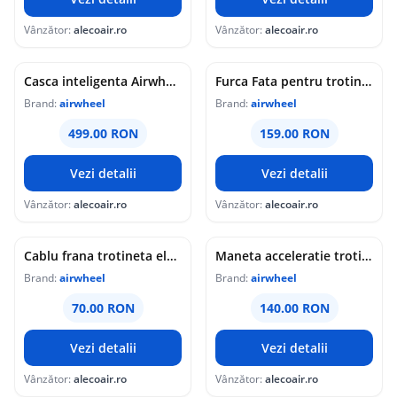
Vânzător:
alecoair.ro
Vânzător:
alecoair.ro
Casca inteligenta Airwheel C5L inregistrare video conectare Bluetooth Wi-Fi Orange
Furca Fata pentru trotineta electrica Airwheel Z3
Brand:
airwheel
Brand:
airwheel
499.00 RON
159.00 RON
Vezi detalii
Vezi detalii
Vânzător:
alecoair.ro
Vânzător:
alecoair.ro
Cablu frana trotineta electrica Airwheel Z3 / Z3T / Z3S
Maneta acceleratie trotineta electrica Z3
Brand:
airwheel
Brand:
airwheel
70.00 RON
140.00 RON
Vezi detalii
Vezi detalii
Vânzător:
alecoair.ro
Vânzător:
alecoair.ro