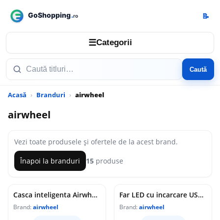
📝
☰
Categorii
Caută
Acasă
Branduri
airwheel
airwheel
Vezi toate produsele și ofertele de la acest brand.
Înapoi la branduri
15
produse
Casca inteligenta Airwheel C5 inregistrare video conectare Bluetooth Wi-Fi Green
Far LED cu incarcare USB pentru trotineta sau bicicleta electrica
Brand:
airwheel
Brand:
airwheel