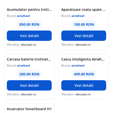
Acumulator pentru trotineta electrica Z3S 192 8 Wh
Aparatoare roata spate pentru trotineta electrica Airwheel Z3 / Z3T
Brand:
airwheel
Brand:
airwheel
850.00 RON
100.00 RON
Vezi detalii
Vezi detalii
Vânzător:
alecoair.ro
Vânzător:
alecoair.ro
Carcasa baterie trotineta electrica Z3S
Casca inteligenta Airwheel C8 conectare Bluetooth imagini 4K inregistrare video
Brand:
airwheel
Brand:
airwheel
200.00 RON
499.00 RON
Vezi detalii
Vezi detalii
Vânzător:
alecoair.ro
Vânzător:
alecoair.ro
Incarcator hoverboard H1