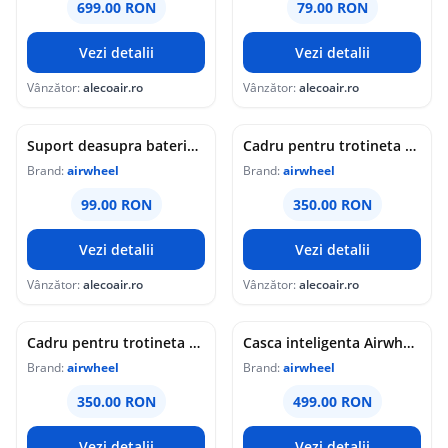
699.00 RON
79.00 RON
Vezi detalii
Vezi detalii
Vânzător:
alecoair.ro
Vânzător:
alecoair.ro
Suport deasupra baterie pentru trotineta electrica Z3/Z3T
Cadru pentru trotineta electrica Z3
Brand:
airwheel
Brand:
airwheel
99.00 RON
350.00 RON
Vezi detalii
Vezi detalii
Vânzător:
alecoair.ro
Vânzător:
alecoair.ro
Cadru pentru trotineta electrica Z5
Casca inteligenta Airwheel C5XL inregistrare video conectare Bluetooth Wi-Fi Orange
Brand:
airwheel
Brand:
airwheel
350.00 RON
499.00 RON
Vezi detalii
Vezi detalii