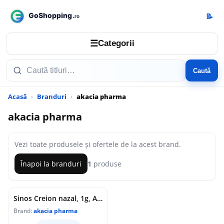
📝
☰
Categorii
Caută
Acasă
Branduri
akacia pharma
akacia pharma
Vezi toate produsele și ofertele de la acest brand.
Înapoi la branduri
1
produse
Sinos Creion nazal, 1g, Akacia Pharma
Brand:
akacia pharma