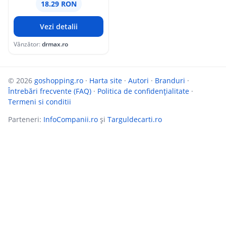
18.29 RON
Vezi detalii
Vânzător:
drmax.ro
© 2026
goshopping.ro
·
Harta site
·
Autori
·
Branduri
·
Întrebări frecvente (FAQ)
·
Politica de confidențialitate
·
Termeni si conditii
Parteneri:
InfoCompanii.ro
și
Targuldecarti.ro