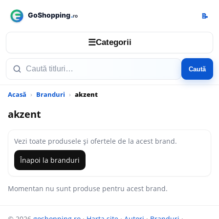
📝
☰
Categorii
Caută
Acasă
Branduri
akzent
akzent
Vezi toate produsele și ofertele de la acest brand.
Înapoi la branduri
Momentan nu sunt produse pentru acest brand.
© 2026
goshopping.ro
·
Harta site
·
Autori
·
Branduri
·