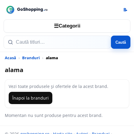
📝
☰
Categorii
Caută
Acasă
Branduri
alama
alama
Vezi toate produsele și ofertele de la acest brand.
Înapoi la branduri
Momentan nu sunt produse pentru acest brand.
© 2026
goshopping.ro
·
Harta site
·
Autori
·
Branduri
·