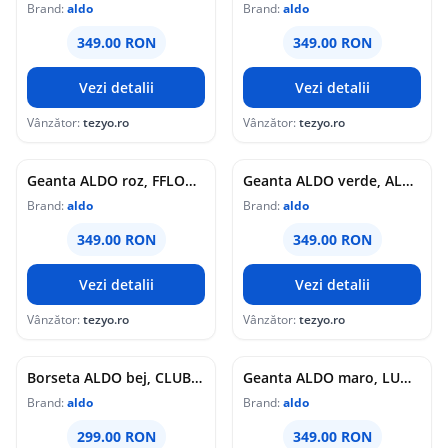
Brand:
aldo
Brand:
aldo
349.00 RON
349.00 RON
Vezi detalii
Vezi detalii
Vânzător:
tezyo.ro
Vânzător:
tezyo.ro
Geanta ALDO roz, FFLOWERPUFF 680, din piele eologica
Geanta ALDO verde, ALAYAMOON 300, din piele ecologica
Brand:
aldo
Brand:
aldo
349.00 RON
349.00 RON
Vezi detalii
Vezi detalii
Vânzător:
tezyo.ro
Vânzător:
tezyo.ro
Borseta ALDO bej, CLUBLIFE 274, din material textil
Geanta ALDO maro, LUNANOOR 210, din material textil
Brand:
aldo
Brand:
aldo
299.00 RON
349.00 RON