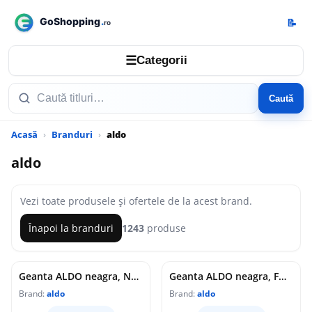
📝
☰
Categorii
Caută
Acasă
Branduri
aldo
aldo
Vezi toate produsele și ofertele de la acest brand.
Înapoi la branduri
1243
produse
Geanta ALDO neagra, NOEVYA 017, din piele ecologica
Geanta ALDO neagra, FORTUNA 009, din piele ecologica
Brand:
aldo
Brand:
aldo