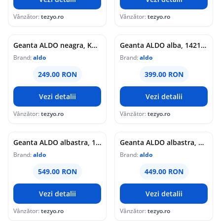
Vânzător:
tezyo.ro
Vânzător:
tezyo.ro
Geanta ALDO neagra, KAEAJAR 240, din piele ecologica
Geanta ALDO alba, 14217099, din piele ecologica
Brand:
aldo
Brand:
aldo
249.00 RON
399.00 RON
Vezi detalii
Vezi detalii
Vânzător:
tezyo.ro
Vânzător:
tezyo.ro
Geanta ALDO albastra, 14217265, din piele ecologica
Geanta ALDO albastra, PARADISO 407, din piele ecologica
Brand:
aldo
Brand:
aldo
549.00 RON
449.00 RON
Vezi detalii
Vezi detalii
Vânzător:
tezyo.ro
Vânzător:
tezyo.ro