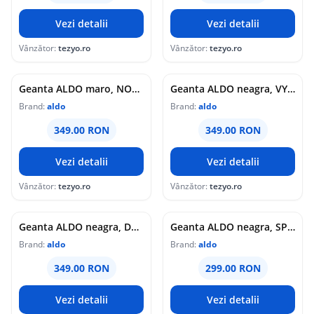
Vezi detalii
Vezi detalii
Vânzător:
tezyo.ro
Vânzător:
tezyo.ro
Geanta ALDO maro, NOORELUXE 227, din material textil
Geanta ALDO neagra, VYVIIENNE 008, din piele ecologica
Brand:
aldo
Brand:
aldo
349.00 RON
349.00 RON
Vezi detalii
Vezi detalii
Vânzător:
tezyo.ro
Vânzător:
tezyo.ro
Geanta ALDO neagra, DESERTROSE 001, din piele ecologica
Geanta ALDO neagra, SPARKLEBAG 001, din piele ecologica
Brand:
aldo
Brand:
aldo
349.00 RON
299.00 RON
Vezi detalii
Vezi detalii