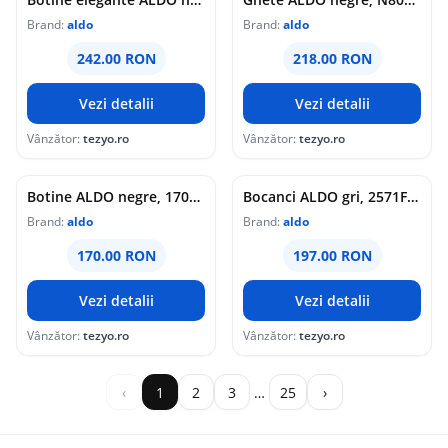
Brand:
aldo
Brand:
aldo
242.00 RON
218.00 RON
Vezi detalii
Vezi detalii
Vânzător:
tezyo.ro
Vânzător:
tezyo.ro
Botine ALDO negre, 170020, din piele intoarsa
Bocanci ALDO gri, 2571F56, din piele intoarsa
Brand:
aldo
Brand:
aldo
170.00 RON
197.00 RON
Vezi detalii
Vezi detalii
Vânzător:
tezyo.ro
Vânzător:
tezyo.ro
‹
1
2
3
…
25
›