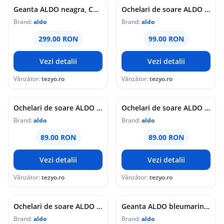
Geanta ALDO neagra, CRELALLE 001, din piele ecologica
Ochelari de soare ALDO bej, IIVYY 280, din pvc
Brand:
aldo
Brand:
aldo
299.00 RON
99.00 RON
Vezi detalii
Vezi detalii
Vânzător:
tezyo.ro
Vânzător:
tezyo.ro
Ochelari de soare ALDO bej, OSSCAR 280, din pvc
Ochelari de soare ALDO maro, MAYYA 200, din pvc
Brand:
aldo
Brand:
aldo
89.00 RON
89.00 RON
Vezi detalii
Vezi detalii
Vânzător:
tezyo.ro
Vânzător:
tezyo.ro
Ochelari de soare ALDO negri, SIMMINS 001, din pvc
Geanta ALDO bleumarin, ELELDEN 405, din piele ecologica
Brand:
aldo
Brand:
aldo