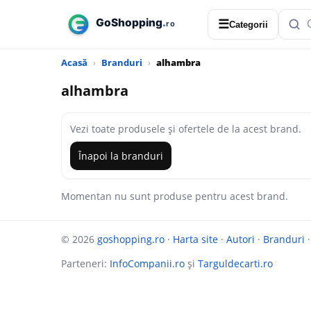
☰
Categorii
Acasă
Branduri
alhambra
alhambra
Vezi toate produsele și ofertele de la acest brand.
Înapoi la branduri
Momentan nu sunt produse pentru acest brand.
© 2026
goshopping.ro
·
Harta site
·
Autori
·
Branduri
Parteneri:
InfoCompanii.ro
și
Targuldecarti.ro