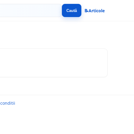
📝
Articole
Caută
conditii