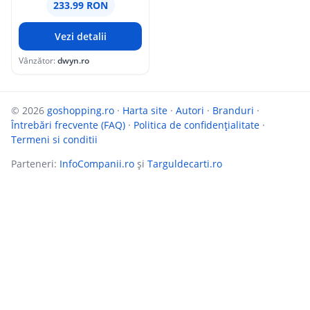
233.99 RON
Vezi detalii
Vânzător:
dwyn.ro
© 2026
goshopping.ro
·
Harta site
·
Autori
·
Branduri
·
Întrebări frecvente (FAQ)
·
Politica de confidențialitate
·
Termeni si conditii
Parteneri:
InfoCompanii.ro
și
Targuldecarti.ro