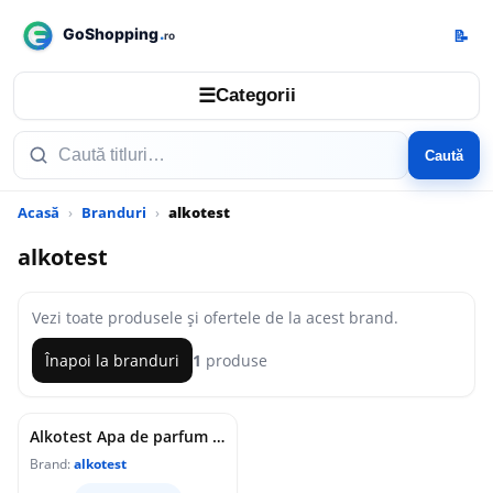
📝
☰
Categorii
Caută
Acasă
Branduri
alkotest
alkotest
Vezi toate produsele și ofertele de la acest brand.
Înapoi la branduri
1
produse
Alkotest Apa de parfum pentru femei Oscar de la Renta Bella Night, 100ml
Brand:
alkotest