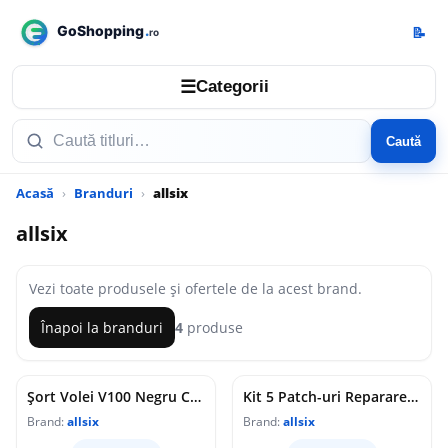
📝
☰
Categorii
Caută
Acasă
Branduri
allsix
allsix
Vezi toate produsele și ofertele de la acest brand.
Înapoi la branduri
4
produse
Șort Volei V100 Negru Copii
Kit 5 Patch-uri Reparare Autocolante Volei
Brand:
allsix
Brand:
allsix