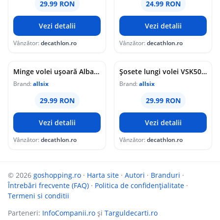
29.99 RON
24.99 RON
Vezi detalii
Vezi detalii
Vânzător:
decathlon.ro
Vânzător:
decathlon.ro
Minge volei ușoară Albastru Copii Mărimea 1
Șosete lungi volei VSK500 Alb
Brand:
allsix
Brand:
allsix
29.99 RON
29.99 RON
Vezi detalii
Vezi detalii
Vânzător:
decathlon.ro
Vânzător:
decathlon.ro
© 2026
goshopping.ro
·
Harta site
·
Autori
·
Branduri
·
Întrebări frecvente (FAQ)
·
Politica de confidențialitate
·
Termeni si conditii
Parteneri:
InfoCompanii.ro
și
Targuldecarti.ro