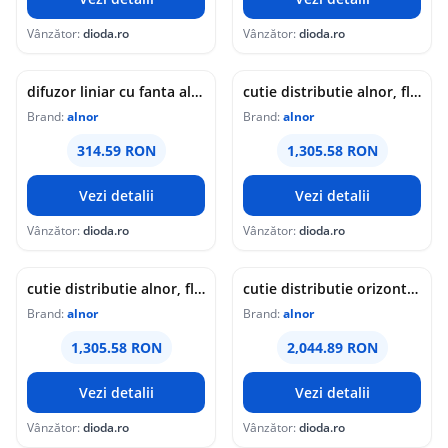
Vânzător:
dioda.ro
Vânzător:
dioda.ro
difuzor liniar cu fanta alonor, lds-1-1495
cutie distributie alnor, flx-plo-epp-r-75-3-6-3-0-200-f, cu garnitura din epp
Brand:
alnor
Brand:
alnor
314.59 RON
1,305.58 RON
Vezi detalii
Vezi detalii
Vânzător:
dioda.ro
Vânzător:
dioda.ro
cutie distributie alnor, flx-plo-epp-r-75-3-6-3-0-160-f, cu garnitura din epp
cutie distributie orizontala alnor, flx-plo-r-p-75-2x7-200, cu garnitura din otel zincat
Brand:
alnor
Brand:
alnor
1,305.58 RON
2,044.89 RON
Vezi detalii
Vezi detalii
Vânzător:
dioda.ro
Vânzător:
dioda.ro