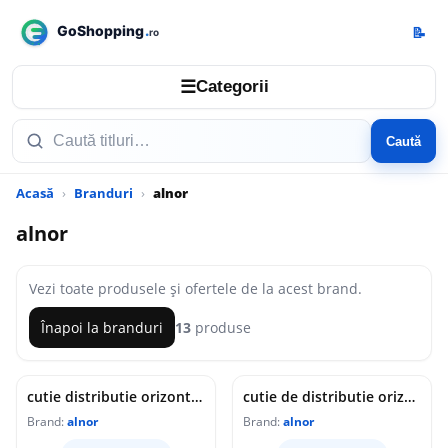
📝
☰
Categorii
Caută
Acasă
Branduri
alnor
alnor
Vezi toate produsele și ofertele de la acest brand.
Înapoi la branduri
13
produse
cutie distributie orizontala alnor, flx-plo-r-p-75-2x3-160, cu garnitura din otel zincat
cutie de distributie orizontala cu garnitura alnor | pentru tub flexibil flx d-75 | racord nsl-160 | 2x7
Brand:
alnor
Brand:
alnor