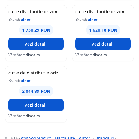
cutie distributie orizontala alnor, flx-plo-r-p-75-2x6-200, cu garnitura din otel zincat
cutie distributie orizontala alnor, flx-plo-r-p-75-2x5-160, cu garnitura din otel zincat
Brand:
alnor
Brand:
alnor
1,730.29 RON
1,620.18 RON
Vezi detalii
Vezi detalii
Vânzător:
dioda.ro
Vânzător:
dioda.ro
cutie de distributie orizontala cu garnitura alnor | pentru tub flexibil flx d-75 | racord nsl-200 | 2x9
Brand:
alnor
2,044.89 RON
Vezi detalii
Vânzător:
dioda.ro
© 2026
goshopping.ro
·
Harta site
·
Autori
·
Branduri
·