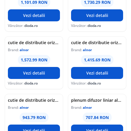
1,101.09 RON
1,730.29 RON
Vezi detalii
Vezi detalii
Vânzător:
dioda.ro
Vânzător:
dioda.ro
cutie de distributie orizontala cu garnitura alnor | pentru tub flexibil flx d-75 | racord nsl-160 | 2x6
cutie de distributie orizontala cu garnitura alnor | pentru tub flexibil flx d-75 | racord nsl-125 | 2x5
Brand:
alnor
Brand:
alnor
1,572.99 RON
1,415.69 RON
Vezi detalii
Vezi detalii
Vânzător:
dioda.ro
Vânzător:
dioda.ro
cutie de distributie orizontala cu garnitura alnor | pentru tub flexibil flx d-75 | racord nsl-125 | 2x3
plenum difuzor liniar alnor, pr-lds-1-495-75-2, tip slot, 1 fanta, 495 mm, 2x75 mm
Brand:
alnor
Brand:
alnor
943.79 RON
707.84 RON
Vezi detalii
Vezi detalii