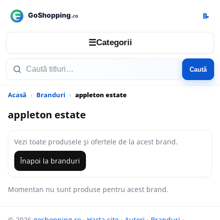
📝
☰
Categorii
Caută
Acasă
Branduri
appleton estate
appleton estate
Vezi toate produsele și ofertele de la acest brand.
Înapoi la branduri
Momentan nu sunt produse pentru acest brand.
© 2026
goshopping.ro
·
Harta site
·
Autori
·
Branduri
·