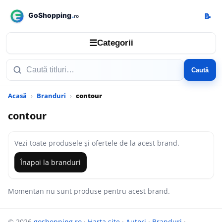
📝
☰
Categorii
Caută
Acasă
Branduri
contour
contour
Vezi toate produsele și ofertele de la acest brand.
Înapoi la branduri
Momentan nu sunt produse pentru acest brand.
© 2026
goshopping.ro
·
Harta site
·
Autori
·
Branduri
·